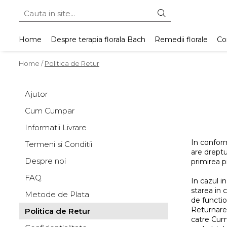
Home
Despre terapia florala Bach
Remedii florale
Con
Home /
Politica de Retur
Ajutor
Cum Cumpar
Informatii Livrare
In conform
Termeni si Conditii
are dreptu
Despre noi
primirea p
FAQ
In cazul i
starea in c
Metode de Plata
de functio
Returnarea
Politica de Retur
catre Cum