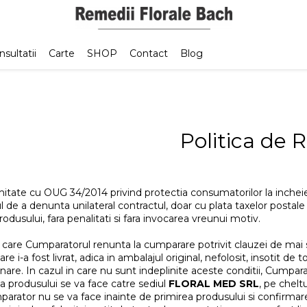
sultatii
Carte
SHOP
Contact
Blog
Politica de 
itate cu OUG 34/2014 privind protectia consumatorilor la incheie
l de a denunta unilateral contractul, doar cu plata taxelor postale
rodusului, fara penalitati si fara invocarea vreunui motiv.
n care Cumparatorul renunta la cumparare potrivit clauzei de mai 
are i-a fost livrat, adica in ambalajul original, nefolosit, insotit d
nare. In cazul in care nu sunt indeplinite aceste conditii, Cumpara
 produsului se va face catre sediul
FLORAL MED SRL
, pe chelt
parator nu se va face inainte de primirea produsului si confirma