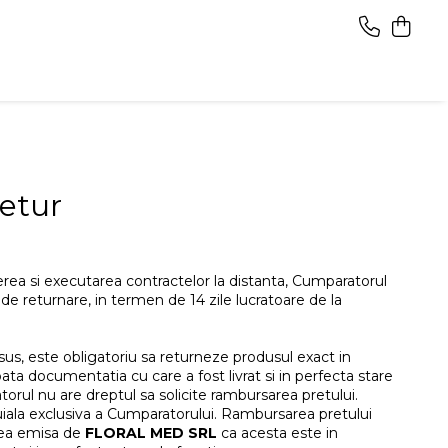
Retur
rea si executarea contractelor la distanta, Cumparatorul
 de returnare, in termen de 14 zile lucratoare de la
sus, este obligatoriu sa returneze produsul exact in
e toata documentatia cu care a fost livrat si in perfecta stare
torul nu are dreptul sa solicite rambursarea pretului.
uiala exclusiva a Cumparatorului. Rambursarea pretului
rea emisa de
FLORAL MED SRL
ca acesta este in