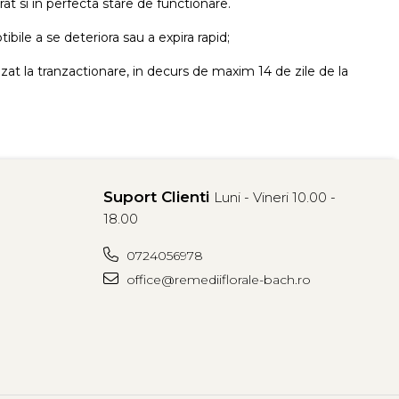
rat si in perfecta stare de functionare.
ile a se deteriora sau a expira rapid;
izat la tranzactionare, in decurs de maxim 14 de zile de la
Suport Clienti
Luni - Vineri 10.00 -
18.00
0724056978
office@remediiflorale-bach.ro