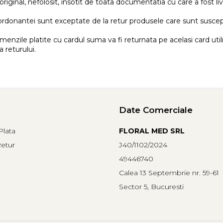
original, nefolosit, insotit de toata documentatia cu care a fost liv
donantei sunt exceptate de la retur produsele care sunt susceptib
enzile platite cu cardul suma va fi returnata pe acelasi card util
 returului.
Date Comerciale
lata
FLORAL MED SRL
Retur
J40/1102/2024
49446740
Calea 13 Septembrie nr. 59-61
Sector 5, Bucuresti