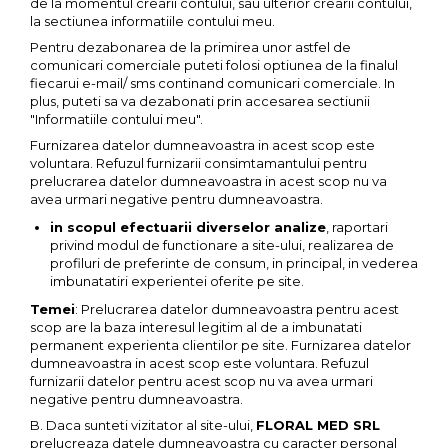
de la momentul crearii contului, sau ulterior crearii contului,
la sectiunea informatiile contului meu.
Pentru dezabonarea de la primirea unor astfel de
comunicari comerciale puteti folosi optiunea de la finalul
fiecarui e-mail/ sms continand comunicari comerciale. In
plus, puteti sa va dezabonati prin accesarea sectiunii
"Informatiile contului meu".
Furnizarea datelor dumneavoastra in acest scop este
voluntara. Refuzul furnizarii consimtamantului pentru
prelucrarea datelor dumneavoastra in acest scop nu va
avea urmari negative pentru dumneavoastra.
in scopul efectuarii diverselor analize
, raportari
privind modul de functionare a site-ului, realizarea de
profiluri de preferinte de consum, in principal, in vederea
imbunatatiri experientei oferite pe site.
Temei
: Prelucrarea datelor dumneavoastra pentru acest
scop are la baza interesul legitim al de a imbunatati
permanent experienta clientilor pe site. Furnizarea datelor
dumneavoastra in acest scop este voluntara. Refuzul
furnizarii datelor pentru acest scop nu va avea urmari
negative pentru dumneavoastra.
B. Daca sunteti vizitator al site-ului,
FLORAL MED SRL
prelucreaza datele dumneavoastra cu caracter personal