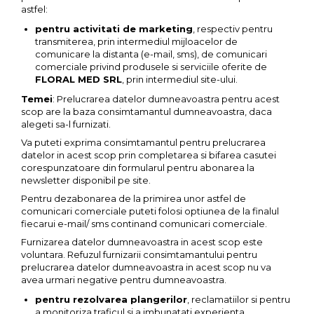
astfel:
pentru activitati de marketing
, respectiv pentru
transmiterea, prin intermediul mijloacelor de
comunicare la distanta (e-mail, sms), de comunicari
comerciale privind produsele si serviciile oferite de
FLORAL MED SRL
, prin intermediul site-ului.
Temei
: Prelucrarea datelor dumneavoastra pentru acest
scop are la baza consimtamantul dumneavoastra, daca
alegeti sa-l furnizati.
Va puteti exprima consimtamantul pentru prelucrarea
datelor in acest scop prin completarea si bifarea casutei
corespunzatoare din formularul pentru abonarea la
newsletter disponibil pe site.
Pentru dezabonarea de la primirea unor astfel de
comunicari comerciale puteti folosi optiunea de la finalul
fiecarui e-mail/ sms continand comunicari comerciale.
Furnizarea datelor dumneavoastra in acest scop este
voluntara. Refuzul furnizarii consimtamantului pentru
prelucrarea datelor dumneavoastra in acest scop nu va
avea urmari negative pentru dumneavoastra.
pentru rezolvarea plangerilor
, reclamatiilor si pentru
a monitoriza traficul si a imbunatati experienta