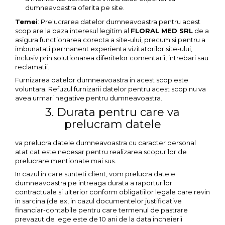
dumneavoastra oferita pe site.
Temei
: Prelucrarea datelor dumneavoastra pentru acest
scop are la baza interesul legitim al
FLORAL MED SRL
de a
asigura functionarea corecta a site-ului, precum si pentru a
imbunatati permanent experienta vizitatorilor site-ului,
inclusiv prin solutionarea diferitelor comentarii, intrebari sau
reclamatii.
Furnizarea datelor dumneavoastra in acest scop este
voluntara. Refuzul furnizarii datelor pentru acest scop nu va
avea urmari negative pentru dumneavoastra.
3. Durata pentru care va
prelucram datele
va prelucra datele dumneavoastra cu caracter personal
atat cat este necesar pentru realizarea scopurilor de
prelucrare mentionate mai sus.
In cazul in care sunteti client, vom prelucra datele
dumneavoastra pe intreaga durata a raporturilor
contractuale si ulterior conform obligatiilor legale care revin
in sarcina (de ex, in cazul documentelor justificative
financiar-contabile pentru care termenul de pastrare
prevazut de lege este de 10 ani de la data incheierii