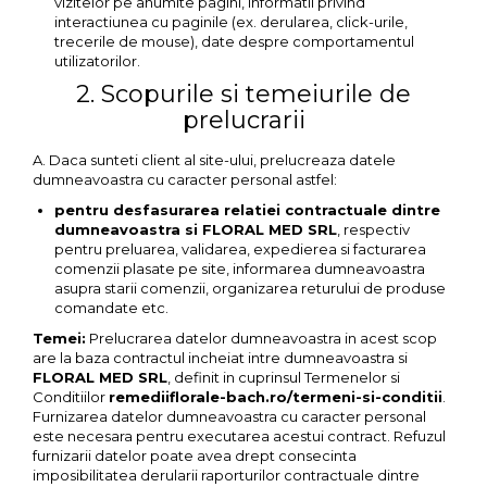
vizitelor pe anumite pagini, informatii privind
interactiunea cu paginile (ex. derularea, click-urile,
trecerile de mouse), date despre comportamentul
utilizatorilor.
2. Scopurile si temeiurile de
prelucrarii
A. Daca sunteti client al site-ului, prelucreaza datele
dumneavoastra cu caracter personal astfel:
pentru desfasurarea relatiei contractuale dintre
dumneavoastra si FLORAL MED SRL
, respectiv
pentru preluarea, validarea, expedierea si facturarea
comenzii plasate pe site, informarea dumneavoastra
asupra starii comenzii, organizarea returului de produse
comandate etc.
Temei:
Prelucrarea datelor dumneavoastra in acest scop
are la baza contractul incheiat intre dumneavoastra si
FLORAL MED SRL
, definit in cuprinsul Termenelor si
Conditiilor
remediiflorale-bach.ro/termeni-si-conditii
.
Furnizarea datelor dumneavoastra cu caracter personal
este necesara pentru executarea acestui contract. Refuzul
furnizarii datelor poate avea drept consecinta
imposibilitatea derularii raporturilor contractuale dintre