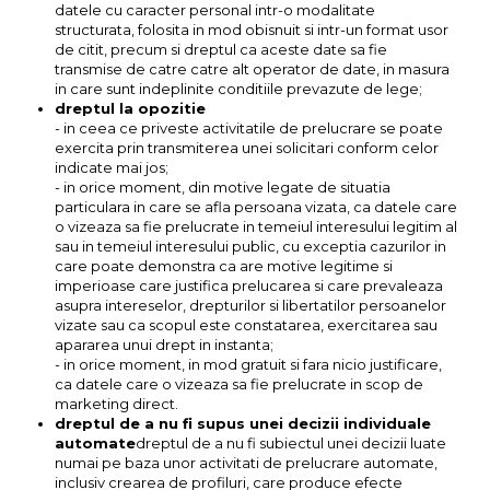
datele cu caracter personal intr-o modalitate
structurata, folosita in mod obisnuit si intr-un format usor
de citit, precum si dreptul ca aceste date sa fie
transmise de catre catre alt operator de date, in masura
in care sunt indeplinite conditiile prevazute de lege;
dreptul la opozitie
- in ceea ce priveste activitatile de prelucrare se poate
exercita prin transmiterea unei solicitari conform celor
indicate mai jos;
- in orice moment, din motive legate de situatia
particulara in care se afla persoana vizata, ca datele care
o vizeaza sa fie prelucrate in temeiul interesului legitim al
sau in temeiul interesului public, cu exceptia cazurilor in
care poate demonstra ca are motive legitime si
imperioase care justifica prelucarea si care prevaleaza
asupra intereselor, drepturilor si libertatilor persoanelor
vizate sau ca scopul este constatarea, exercitarea sau
apararea unui drept in instanta;
- in orice moment, in mod gratuit si fara nicio justificare,
ca datele care o vizeaza sa fie prelucrate in scop de
marketing direct.
dreptul de a nu fi supus unei decizii individuale
automate
dreptul de a nu fi subiectul unei decizii luate
numai pe baza unor activitati de prelucrare automate,
inclusiv crearea de profiluri, care produce efecte