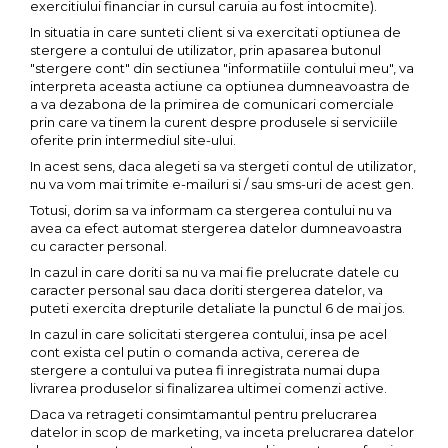
exercitiului financiar in cursul caruia au fost intocmite).
In situatia in care sunteti client si va exercitati optiunea de
stergere a contului de utilizator, prin apasarea butonul
"stergere cont" din sectiunea "informatiile contului meu", va
interpreta aceasta actiune ca optiunea dumneavoastra de
a va dezabona de la primirea de comunicari comerciale
prin care va tinem la curent despre produsele si serviciile
oferite prin intermediul site-ului.
In acest sens, daca alegeti sa va stergeti contul de utilizator,
nu va vom mai trimite e-mailuri si / sau sms-uri de acest gen.
Totusi, dorim sa va informam ca stergerea contului nu va
avea ca efect automat stergerea datelor dumneavoastra
cu caracter personal.
In cazul in care doriti sa nu va mai fie prelucrate datele cu
caracter personal sau daca doriti stergerea datelor, va
puteti exercita drepturile detaliate la punctul 6 de mai jos.
In cazul in care solicitati stergerea contului, insa pe acel
cont exista cel putin o comanda activa, cererea de
stergere a contului va putea fi inregistrata numai dupa
livrarea produselor si finalizarea ultimei comenzi active.
Daca va retrageti consimtamantul pentru prelucrarea
datelor in scop de marketing, va inceta prelucrarea datelor