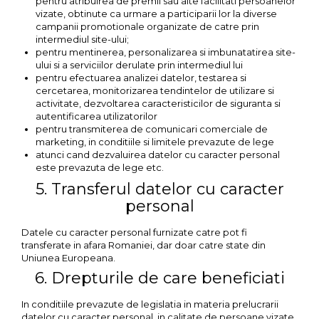
pentru atribuirea de premii sau alte facilitati persoanelor
vizate, obtinute ca urmare a participarii lor la diverse
campanii promotionale organizate de catre prin
intermediul site-ului;
pentru mentinerea, personalizarea si imbunatatirea site-
ului si a serviciilor derulate prin intermediul lui
pentru efectuarea analizei datelor, testarea si
cercetarea, monitorizarea tendintelor de utilizare si
activitate, dezvoltarea caracteristicilor de siguranta si
autentificarea utilizatorilor
pentru transmiterea de comunicari comerciale de
marketing, in conditiile si limitele prevazute de lege
atunci cand dezvaluirea datelor cu caracter personal
este prevazuta de lege etc.
5. Transferul datelor cu caracter
personal
Datele cu caracter personal furnizate catre pot fi
transferate in afara Romaniei, dar doar catre state din
Uniunea Europeana.
6. Drepturile de care beneficiati
In conditiile prevazute de legislatia in materia prelucrarii
datelor cu caracter personal, in calitate de persoane vizate,