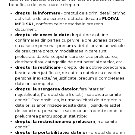
beneficiati de urmatoarele drepturi:
dreptul la informare
- dreptul de a primi detalii privind
activitatile de prelucrare efectuate de catre
FLORAL
MED SRL
, conform celor descrise in prezentul
document;
dreptul de acces la date
dreptul de a obtine
confirmarea din partea cu privire la prelucrarea datelor
cu caracter personal, precum si detalii privind activitatile
de prelucrare precum modalitatea in care sunt
prelucrate datele, scopul in care se face prelucrarea,
destinatarii sau categoriile de destinatari ai datelor, etc;
dreptul la rectificare
- dreptul de a obtine corectarea,
fara intarzieri justificate, de catre a datelor cu caracter
personal inexacte/ nejustificate, precum si completarea
datelor incomplete;
dreptul la stergerea datelor
, fara intarzieri
nejustificate, ("dreptul de a fi uitat") - se aplica anumite
conditii; Este posibil ca, in urma solicitarii de stergere a
datelor, sa anonimizeze aceste date (lipsindu-le astfel
de caracterul personal) si sa continue in aceste conditii
prelucrarea pentru scopuri statistice;
dreptul la restrictionarea prelucrarii
, in anumite
conditii;
dreptul la portabilitatea datelor
- dreptul de a primi