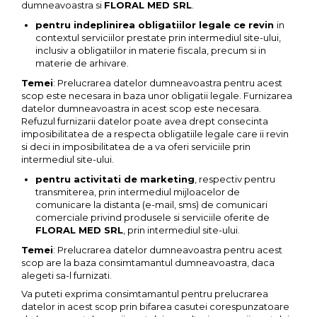
dumneavoastra si
FLORAL MED SRL
.
pentru indeplinirea obligatiilor legale ce revin
in
contextul serviciilor prestate prin intermediul site-ului,
inclusiv a obligatiilor in materie fiscala, precum si in
materie de arhivare.
Temei
: Prelucrarea datelor dumneavoastra pentru acest
scop este necesara in baza unor obligatii legale. Furnizarea
datelor dumneavoastra in acest scop este necesara.
Refuzul furnizarii datelor poate avea drept consecinta
imposibilitatea de a respecta obligatiile legale care ii revin
si deci in imposibilitatea de a va oferi serviciile prin
intermediul site-ului.
pentru activitati de marketing
, respectiv pentru
transmiterea, prin intermediul mijloacelor de
comunicare la distanta (e-mail, sms) de comunicari
comerciale privind produsele si serviciile oferite de
FLORAL MED SRL
, prin intermediul site-ului.
Temei
: Prelucrarea datelor dumneavoastra pentru acest
scop are la baza consimtamantul dumneavoastra, daca
alegeti sa-l furnizati.
Va puteti exprima consimtamantul pentru prelucrarea
datelor in acest scop prin bifarea casutei corespunzatoare