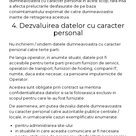
dumneavoastra cu caracter personal in acest scop, fara insa
a afecta prelucrarile desfasurate de pe baza
consimtamantului exprimat de catre dumneavoastra
inainte de retragerea acestuia.
4. Dezvaluirea datelor cu caracter
personal
Nu inchiriem / vindem datele dumneavoastra cu caracter
personal catre terte parti.
Pe langa operator, in anumite situatii, datele pot fi
accesibile pentru terte parti precum furnizori de servicii,
operatori de transport, furnizori de hosting, companii IT,
numite, daca este necesar, ca persoane imputernicite de
Operator.
Acestea sunt obligate prin contract sa mentina
confidentialitatea datelor si sa le foloseasca exclusiv in
scopul pentru care le-au fost furnizate.
De asemenea, am putea dezvalui datele dumneavoastra
cu caracter personal catre autoritatile publice centrale /
locale, in urmatoarele cazuri exemplificativ enumerate:
pentru administrarea site-ului
in situatiile in care aceasta comunicare ar fi necesara