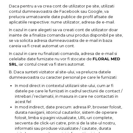
Daca pentru a va crea cont de utilizator pe site, utilizati
contul dumneavoastra de Facebook sau Google, va
prelucra urmatoarele date publice de profil afisate de
aplicatiile respective: nume utilizator, adresa de e-mail.
In cazul in care alegeti sa va creati cont de utilizator doar
inainte de a finaliza comanda unui produs disponibil pe site,
se va solicita adresa dumneavoastra de e-mail in baza
careia va fi creat automat un cont.
In cazul in care nu finalizati comanda, adresa de e-mail si
celelalte date furnizate nu vor fi stocate de
FLORAL MED
SRL
, iar contul creat va fi sters automat.
B. Daca sunteti vizitator al site-ului, va prelucra datele
dumneavoastra cu caracter personal pe care le furnizati:
In mod direct in contextul utilizarii site-ului, cum ar fi
datele pe care le furnizati in cadrul sectiunii de contact /
intrebari / reclamatii, in masura in care ne contactati in
acest fel
In mod indirect, date precum: adresa IP, browser folosit,
durata navigarii, istoricul cautarilor, sistem de operare
folosit, limba si pagini vizualizate, URL-uri complete,
secventa de click-uri catre, prin si de la site-ul nostru,
informatii sau produse vizualizate / cautate, durata