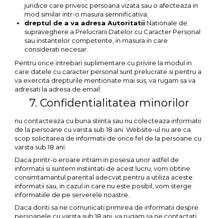
juridice care privesc persoana vizata sau o afecteaza in
mod similar intr-o masura semnificativa;
dreptul de a va adresa Autoritatii
Nationale de
supraveghere a Prelucrarii Datelor cu Caracter Personal
sau instantelor competente, in masura in care
considerati necesar.
Pentru orice intrebari suplimentare cu privire la modul in
care datele cu caracter personal sunt prelucrate si pentru a
va exercita drepturile mentionate mai sus, va rugam sa va
adresati la adresa de email:
7. Confidentialitatea minorilor
nu contacteaza cu buna stiinta sau nu colecteaza informatii
de la persoane cu varsta sub 18 ani. Website-ul nu are ca
scop solicitarea de informatii de orice fel de la persoane cu
varsta sub 18 ani.
Daca printr-o eroare intram in posesia unor astfel de
informatii si suntem instiintati de acest lucru, vom obtine
consimtamantul parental adecvat pentru a utiliza aceste
informatii sau, in cazul in care nu este posibil, vom sterge
informatiile de pe serverele noastre.
Daca doriti sa ne comunicati primirea de informatii despre
persoanele cu varsta sub 18 ani, va rugam sa ne contactati