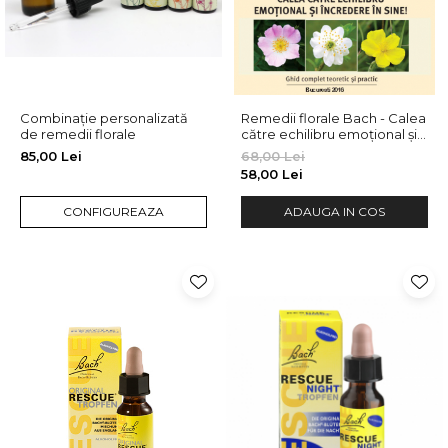
Combinație personalizată
Remedii florale Bach - Calea
de remedii florale
către echilibru emoțional și
încredere în sine
85,00 Lei
68,00 Lei
58,00 Lei
CONFIGUREAZA
ADAUGA IN COS