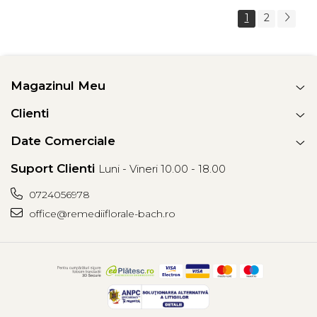
1
2
Magazinul Meu
Clienti
Date Comerciale
Suport Clienti
Luni - Vineri 10.00 - 18.00
0724056978
office@remediiflorale-bach.ro