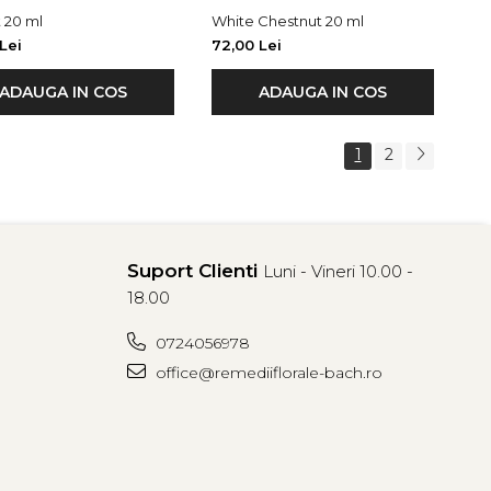
 20 ml
White Chestnut 20 ml
Lei
72,00 Lei
ADAUGA IN COS
ADAUGA IN COS
1
2
Suport Clienti
Luni - Vineri 10.00 -
18.00
0724056978
office@remediiflorale-bach.ro