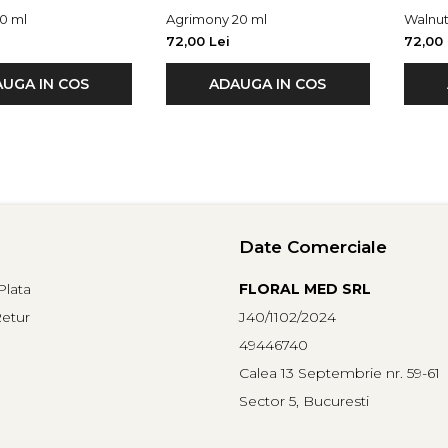
0 ml
Agrimony 20 ml
Walnut
72,00 Lei
72,00 
UGA IN COS
ADAUGA IN COS
Date Comerciale
lata
FLORAL MED SRL
Retur
J40/1102/2024
49446740
Calea 13 Septembrie nr. 59-61
Sector 5, Bucuresti