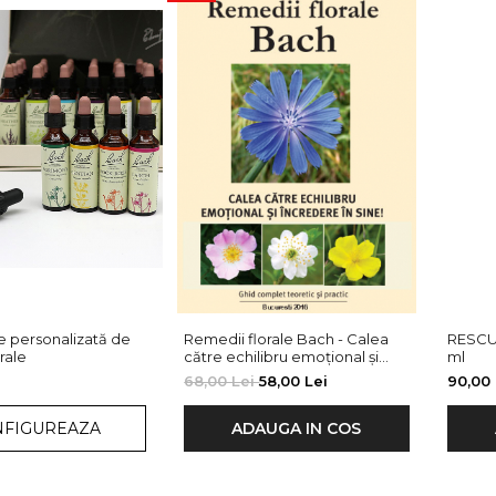
 personalizată de
Remedii florale Bach - Calea
RESCUE RE
rale
către echilibru emoțional și
ml
încredere în sine
68,00 Lei
58,00 Lei
90,00 
NFIGUREAZA
ADAUGA IN COS